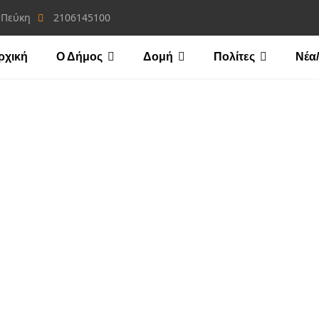
 Πεύκη
2106145100
ρχική
Ο Δήμος
Δομή
Πολίτες
Νέα