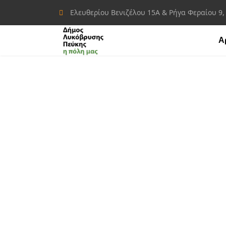
Ελευθερίου Βενιζέλου 15Α & Ρήγα Φεραίου 9,
Α