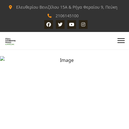
Ελευθερίου Βενιζέλου 15Α & Ρήγα Φεραίου 9, Πεύκη
2106145100