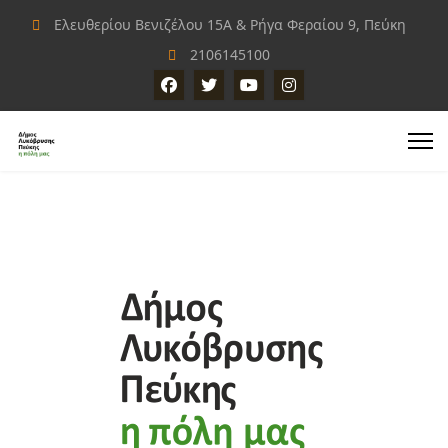
Ελευθερίου Βενιζέλου 15Α & Ρήγα Φεραίου 9, Πεύκη
2106145100