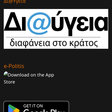
Δι@υγεια
e-Politis