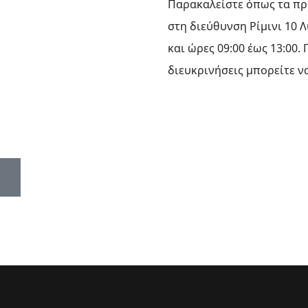
Παρακαλείστε όπως τα πρ
στη διεύθυνση Ρίμινι 10 
και ώρες 09:00 έως 13:00.
διευκρινήσεις μπορείτε ν
ΕΘΕΛΟΝΤΙΚΉ ΑΙΜΟΔΟΣΊΑ ΣΤΗΝ ΑΊΘΟΥΣΑ Μ. ΑΝΑΓΝΩΣΤΆ
ΡΘΡΟ: ΕΓΓΡΑΦΉ ΜΑΘΗΤΏΝ ΣΤΟ ΚΟΙΝΩΝΙΚΌ ΦΡΟΝΤΙΣΤ