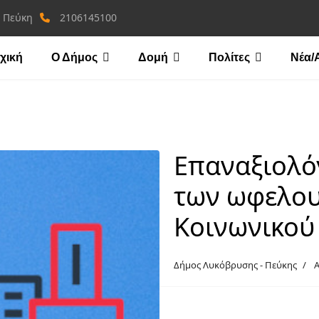
, Πεύκη
2106145100
χική
Ο Δήμος
Δομή
Πολίτες
Νέα/
Επαναξιολό
των ωφελου
Κοινωνικού
Δήμος Λυκόβρυσης - Πεύκης