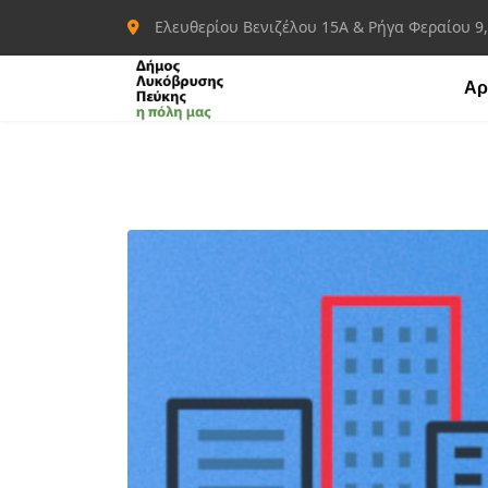
Ελευθερίου Βενιζέλου 15Α & Ρήγα Φεραίου 9
Αρ