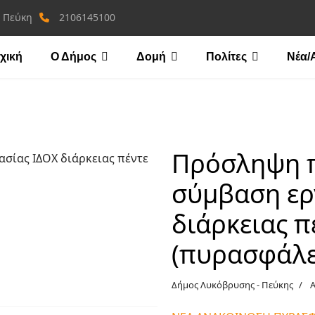
, Πεύκη
2106145100
χική
Ο Δήμος
Δομή
Πολίτες
Νέα/
Πρόσληψη 
σύμβαση ερ
διάρκειας π
(πυρασφάλε
Δήμος Λυκόβρυσης - Πεύκης