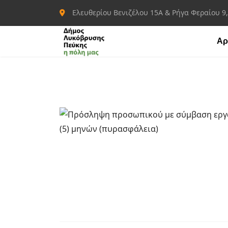
Ελευθερίου Βενιζέλου 15Α & Ρήγα Φεραίου 9
Αρ