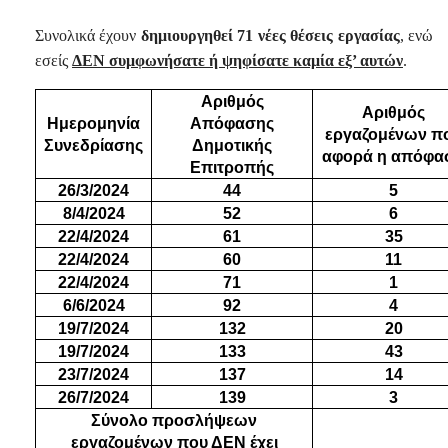
Συνολικά έχουν
δημιουργηθεί 71 νέες θέσεις εργασίας
, ενώ
εσείς
ΔΕΝ συμφωνήσατε ή ψηφίσατε καμία εξ’ αυτών
.
Αριθμός
Αριθμός
Ημερομηνία
Απόφασης
εργαζομένων π
Συνεδρίασης
Δημοτικής
αφορά η απόφα
Επιτροπής
26/3/2024
44
5
8/4/2024
52
6
22/4/2024
61
35
22/4/2024
60
11
22/4/2024
71
1
6/6/2024
92
4
19/7/2024
132
20
19/7/2024
133
43
23/7/2024
137
14
26/7/2024
139
3
Σύνολο προσλήψεων
εργαζομένων που ΔΕΝ έχει