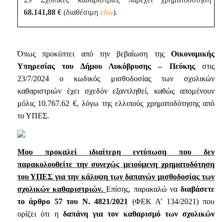
68.141,88 €
(διαθέσιμη
εδώ
).
Όπως προκύπτει από την βεβαίωση της
Οικονομικής
Υπηρεσίας του Δήμου Λυκόβρυσης – Πεύκης
στις
23/7/2024 ο κωδικός μισθοδοσίας των σχολικών
καθαριστριών έχει σχεδόν εξαντληθεί, καθώς απομένουν
μόλις 10.767.62 €, λόγω της ελλιπούς χρηματοδότησης από
το ΥΠΕΣ.
Μου προκαλεί ιδιαίτερη εντύπωση που δεν
παρακολουθείτε την συνεχώς μειούμενη χρηματοδότηση
του ΥΠΕΣ για την κάλυψη των δαπανών μισθοδοσίας των
σχολικών καθαριστριών.
Επίσης, παρακαλώ να
διαβάσετε
το άρθρο 57 του Ν. 4821/2021
(ΦΕΚ Α’ 134/2021) που
ορίζει ότι η
δαπάνη για τον καθαρισμό των σχολικών