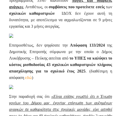
προγράμματος 55-67 καλύπτουν
πάγιες και διαρκείς
ανάγκες
. Αντιθέτως, οι
συμβάσεις που προτείνετε εσείς
των
σχολικών καθαριστριών
ΙΔΟΧ δεν έχουν αυτή τη
δυνατότητα, με αποτέλεσμα να αιχμαλωτίζονται σε 9 μήνες
εργασίας και 3 μήνες ανεργίας.
Επιπροσθέτως, δεν ψηφίσατε την
Απόφαση 133/2024
της
Δημοτικής Επιτροπής σύμφωνα με την οποία ο Δήμος
Λυκόβρυσης – Πεύκης αιτείται από
το ΥΠΕΣ να καλύψει το
κόστος μισθοδοσίας 43 σχολικών καθαριστριών πλήρους
απασχόλησης για το σχολικό έτος 2025
. (διαθέσιμη η
απόφαση
εδώ
)
Στην παραδοχή σας ότι
«Είναι επίσης γνωστό ότι η Ένωση
γονέων του Δήμου μας, έχοντας επίγνωση των αυξημένων
αναγκών σε καθαριότητα στις σχολικές μονάδες, είχε αιτηθεί
προς το Δήμο για 49 σχολικές καθαρίστριες, σχεδόν 2 για κάθε