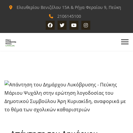
Ελευθερίου Βενιζέλου 15Α & Ρήγα Φεραίου 9, Πεύκη
2106145100