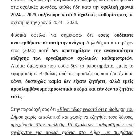
στις σχολικές μονάδες, καθώς ήδη κατά την
σχολική χρονιά
2024 – 2025
αυξάνουμε κατά 5 σχολικές καθαρίστριες
σε
σχέση με την χρονιά 2023 – 2024.
Φυσικά οφείλω να σημειώσω ότι
εσείς ουδέποτε
αναφερθήκατε σε αυτή την ανάγκη
. Δηλαδή, κατά το τρέχον
έτος (2024) π
οτέ δεν υποστηρίξατε την αναγκαιότητα
αύξησης των εργαζομένων σχολικών καθαριστριών
.
Ακόμα όμως και που εσείς δεν το υποστηρίξατε, εμείς το
εφαρμόσαμε. Βεβαίως, από τις προσλήψεις που ήδη έχουμε
κάνει,
δυστυχώς καμία δεν είχατε ζητήσει, αλλά εμείς
προσλαμβάνουμε προσωπικό ακόμα και εάν δεν το ζητάτε
εσείς
.
Στην παραδοχή σας ότι
«Είναι τέλος γνωστό ότι η διοίκηση του
Δήμου χωρίς αιτιολογικό και χωρίς να εξηγήσει τους λόγους,
προχώρησε στην απόλυση 15 σχολικών καθαριστριών που
εργάζονταν για πολλά χρόνια στο Δήμο, με συμβάσεις