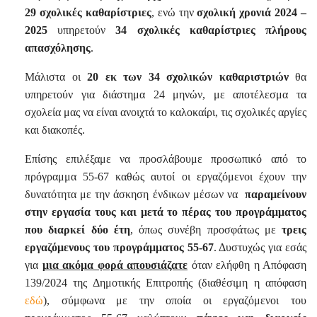
29 σχολικές καθαρίστριες
, ενώ την
σχολική χρονιά 2024 –
2025
υπηρετούν
34 σχολικές καθαρίστριες πλήρους
απασχόλησης
.
Μάλιστα οι
20 εκ των 34 σχολικών καθαριστριών
θα
υπηρετούν για διάστημα 24 μηνών, με αποτέλεσμα τα
σχολεία μας να είναι ανοιχτά το καλοκαίρι, τις σχολικές αργίες
και διακοπές.
Επίσης επιλέξαμε να προσλάβουμε προσωπικό από το
πρόγραμμα 55-67 καθώς αυτοί οι εργαζόμενοι έχουν την
δυνατότητα με την άσκηση ένδικων μέσων να
παραμείνουν
στην εργασία τους και μετά το πέρας του προγράμματος
που διαρκεί δύο έτη
, όπως συνέβη προσφάτως με
τρεις
εργαζόμενους του προγράμματος 55-67
. Δυστυχώς για εσάς
για
μια ακόμα φορά απουσιάζατε
όταν ελήφθη η Απόφαση
139/2024 της Δημοτικής Επιτροπής (διαθέσιμη η απόφαση
εδώ
), σύμφωνα με την οποία οι εργαζόμενοι του