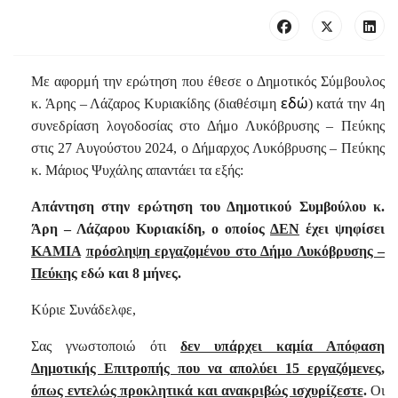
Με αφορμή την ερώτηση που έθεσε ο Δημοτικός Σύμβουλος
εδώ
κ. Άρης – Λάζαρος Κυριακίδης (διαθέσιμη
) κατά την 4η
συνεδρίαση λογοδοσίας στο Δήμο Λυκόβρυσης – Πεύκης
στις 27 Αυγούστου 2024, ο Δήμαρχος Λυκόβρυσης – Πεύκης
κ. Μάριος Ψυχάλης απαντάει τα εξής:
Απάντηση στην ερώτηση του Δημοτικού Συμβούλου κ.
Άρη – Λάζαρου Κυριακίδη, ο οποίος
ΔΕΝ
έχει ψηφίσει
ΚΑΜΙΑ
πρόσληψη εργαζομένου στο Δήμο Λυκόβρυσης –
Πεύκης
εδώ και 8 μήνες.
Κύριε Συνάδελφε,
Σας γνωστοποιώ ότι
δεν υπάρχει καμία Απόφαση
Δημοτικής Επιτροπής που να απολύει 15 εργαζόμενες,
όπως εντελώς προκλητικά και ανακριβώς ισχυρίζεστε
.
Οι