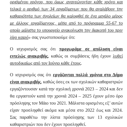
ορισμένου χρόνου, που όμως ανανεώνονταν κάθε χρόνο και
τελικά ο αριθμό των 34 εργαζόμενων που θα αναλάβουν την
καθαριότητα των σχολείων θα καλυφθεί σε ένα μεγάλο μέρος
με άλλους εργαζόμενους, μέσα από το πρόγραμμα 55-67 το
οποίο μάλιστα το υπουργείο ανακοίνωση την διακοπή του πριν
λίγο καιρό
»
σας γνωστοποιούμε ότι:
Ο ισχυρισμός σας ότι
προχωράμε σε απόλυση είναι
εντελώς ανακριβής
, καθώς οι συμβάσεις ήδη έχουν
λυθεί
αυτοδικαίως από τον Ιούνιο κάθε έτους
.
Ο ισχυρισμός σας ότι
εργάζονται πολλά χρόνια στο Δήμο
είναι ανακριβής
, καθώς όσες εκ των σχολικών καθαριστριών
εργαζόντουσαν κατά την σχολική χρονιά 2023 – 2024 και δεν
θα εργαστούν κατά την χρονιά 2024 – 2025 έχουν μέσο όρο
πρόσληψης τον Μάιο του 2021. Μάλιστα ορισμένες εξ’ αυτών
είχαν προσληφθεί ακόμα και μέσα στο 2022 έως και 2024.
Σας παραθέτω την λίστα πρόσληψης των 13 σχολικών
καθαριστριών που δεν έχουν προσληφθεί.