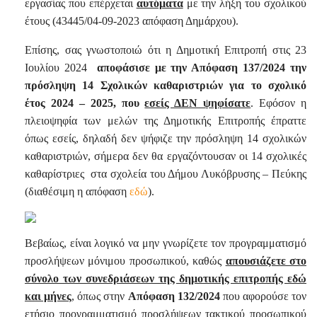
εργασίας που επέρχεται
αυτόματα
με την λήξη του σχολικού
έτους (43445/04-09-2023 απόφαση Δημάρχου).
Επίσης, σας γνωστοποιώ ότι η Δημοτική Επιτροπή στις 23
Ιουλίου 2024
αποφάσισε με την Απόφαση 137/2024 την
πρόσληψη 14 Σχολικών καθαριστριών για το σχολικό
έτος 2024 – 2025, που
εσείς ΔΕΝ ψηφίσατε
. Εφόσον η
πλειοψηφία των μελών της Δημοτικής Επιτροπής έπραττε
όπως εσείς, δηλαδή δεν ψήφιζε την πρόσληψη 14 σχολικών
καθαριστριών, σήμερα δεν θα εργαζόντουσαν οι 14 σχολικές
καθαρίστριες
στα σχολεία του Δήμου Λυκόβρυσης – Πεύκης
(διαθέσιμη η απόφαση
εδώ
).
Βεβαίως, είναι λογικό να μην γνωρίζετε τον προγραμματισμό
προσλήψεων μόνιμου προσωπικού, καθώς
απουσιάζετε στο
σύνολο των συνεδριάσεων της δημοτικής επιτροπής εδώ
και μήνες
, όπως στην
Απόφαση 132/2024
που αφορούσε τον
ετήσιο προγραμματισμό προσλήψεων τακτικού προσωπικού