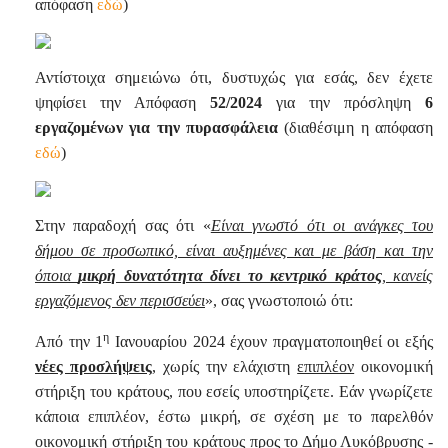
απόφαση
εδώ
)
Αντίστοιχα σημειώνω ότι, δυστυχώς για εσάς, δεν έχετε
ψηφίσει την Απόφαση
52/2024
για την πρόσληψη
6
εργαζομένων για την πυρασφάλεια
(διαθέσιμη η απόφαση
εδώ
)
Στην παραδοχή σας ότι «
Είναι γνωστό ότι οι ανάγκες του
δήμου σε προσωπικό, είναι αυξημένες και με βάση και την
όποια
μικρή δυνατότητα δίνει το κεντρικό κράτος
, κανείς
εργαζόμενος δεν περισσεύει
», σας γνωστοποιώ ότι:
η
Από την 1
Ιανουαρίου 2024 έχουν πραγματοποιηθεί οι εξής
νέες προσλήψεις
, χωρίς την ελάχιστη
επιπλέον
οικονομική
στήριξη του κράτους, που εσείς υποστηρίζετε. Εάν γνωρίζετε
κάποια επιπλέον, έστω μικρή, σε σχέση με το παρελθόν
οικονομική στήριξη του κράτους προς το Δήμο Λυκόβρυσης -