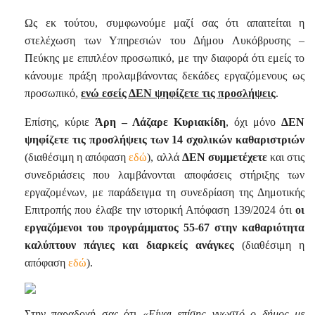
Ως εκ τούτου, συμφωνούμε μαζί σας ότι απαιτείται η
στελέχωση των Υπηρεσιών του Δήμου Λυκόβρυσης –
Πεύκης με επιπλέον προσωπικό, με την διαφορά ότι εμείς το
κάνουμε πράξη προλαμβάνοντας δεκάδες εργαζόμενους ως
προσωπικό,
ενώ εσείς ΔΕΝ ψηφίζετε τις προσλήψεις
.
Επίσης, κύριε
Άρη – Λάζαρε Κυριακίδη
, όχι μόνο
ΔΕΝ
ψηφίζετε τις προσλήψεις των 14 σχολικών καθαριστριών
(διαθέσιμη η απόφαση
εδώ
), αλλά
ΔΕΝ συμμετέχετε
και στις
συνεδριάσεις που λαμβάνονται αποφάσεις στήριξης των
εργαζομένων, με παράδειγμα τη συνεδρίαση της Δημοτικής
Επιτροπής που έλαβε την ιστορική Απόφαση 139/2024 ότι
οι
εργαζόμενοι του προγράμματος 55-67 στην καθαριότητα
καλύπτουν πάγιες και διαρκείς ανάγκες
(διαθέσιμη η
απόφαση
εδώ
).
Στην παραδοχή σας ότι
«Είναι επίσης γνωστό ο δήμος με