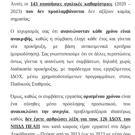
Αυτές οι
143 υποψήφιες σχολικές καθαρίστριες
(2020 –
2023)
που δεν προσλαμβάνονται
δεν αξίζουν καμίας
σημασίας;
Ο ισχυρισμός σας ότι
ανανεώνονταν κάθε χρόνο είναι
ανακριβής
, καθώς η σύμβαση έληγε κάθε έτος και γίνεται
νέα προκήρυξη, με βάση αντικειμενικά κριτήρια
(μοριοδότηση). Σας γνωστοποιούμε ότι σε άλλες περιπτώσεις
όντως γίνεται η ανανέωση των συμβάσεων, δηλαδή χωρίς
διαδικασία προκήρυξης, με παράδειγμα τους εργαζόμενους
ΙΔΟΧ, μέσω χρηματοδοτούμενων προγραμμάτων, στους
Παιδικούς Σταθμούς.
Όμως, καθώς οι συμβάσεις εργασίας
ορισμένου χρόνου
είναι
ένα σύνηθες μέσο πρόσληψης προσωπικού, που
ανακυκλώνει την ανεργία
, προβληματίζομαι ιδιαιτέρως
καθώς
δεν έχετε αρθρώσει λέξη για τους 126 ΙΔΟΧ του
ΝΠΔΔ ΠΕΑΠ
που κατά καιρούς είχαν εργαστεί στο Δήμο
Λυκόβρυσης – Πεύκης από το 2013 έως το 2023 με μέσο όρο