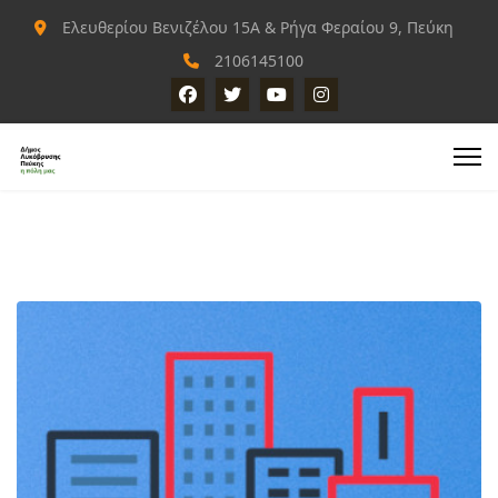
Ελευθερίου Βενιζέλου 15Α & Ρήγα Φεραίου 9, Πεύκη
2106145100