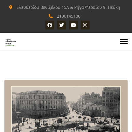
Ελευθερίου Βενιζέλου 15Α & Ρήγα Φεραίου 9, Πεύκη
2106145100