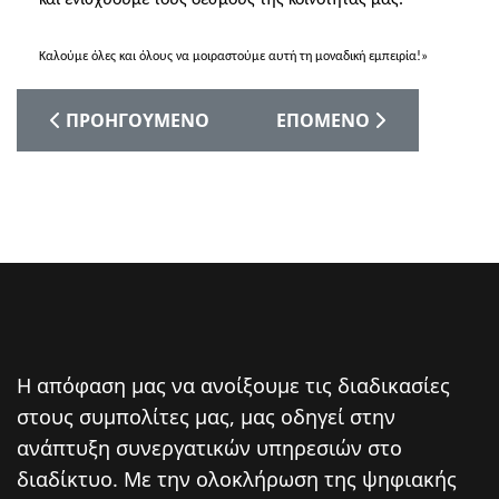
και ενισχύουμε τους δεσμούς της κοινότητάς μας.
Καλούμε όλες και όλους να μοιραστούμε αυτή τη μοναδική εμπειρία!»
ΠΡΟΗΓΟΎΜΕΝΟ ΆΡΘΡΟ: Η ΓΙΟΡΤΉ ΤΗΣ ΠΡΩΤΟΜΑΓ
ΕΠΌΜΕΝΟ ΆΡΘΡΟ: ΜΕ ΕΠ
ΠΡΟΗΓΟΎΜΕΝΟ
ΕΠΌΜΕΝΟ
Η απόφαση μας να ανοίξουμε τις διαδικασίες
στους συμπολίτες μας, μας οδηγεί στην
ανάπτυξη συνεργατικών υπηρεσιών στο
διαδίκτυο. Mε την ολοκλήρωση της ψηφιακής