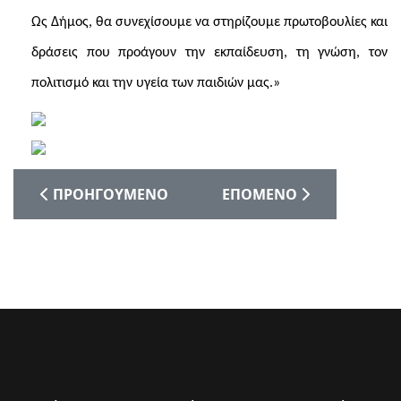
Ως Δήμος, θα συνεχίσουμε να στηρίζουμε πρωτοβουλίες και
δράσεις που προάγουν την εκπαίδευση, τη γνώση, τον
πολιτισμό και την υγεία των παιδιών μας.»
ΠΡΟΗΓΟΎΜΕΝΟ ΆΡΘΡΟ: Η ΓΙΟΡΤΉ ΤΗΣ ΠΡΩΤΟΜΑΓ
ΕΠΌΜΕΝΟ ΆΡΘΡΟ: Η ΓΙΟ
ΠΡΟΗΓΟΎΜΕΝΟ
ΕΠΌΜΕΝΟ